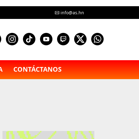
info@as.hn
A
CONTÁCTANOS