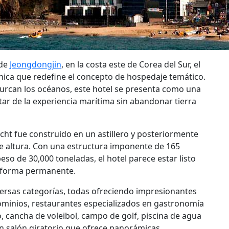
 de
Jeongdongjin
, en la costa este de Corea del Sur, el
nica que redefine el concepto de hospedaje temático.
urcan los océanos, este hotel se presenta como una
tar de la experiencia marítima sin abandonar tierra
cht fue construido en un astillero y posteriormente
e altura. Con una estructura imponente de 165
eso de 30,000 toneladas, el hotel parece estar listo
 forma permanente.
versas categorías, todas ofreciendo impresionantes
ominios, restaurantes especializados en gastronomía
, cancha de voleibol, campo de golf, piscina de agua
un salón giratorio que ofrece panorámicas