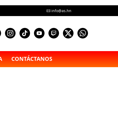
info@as.hn
A
CONTÁCTANOS