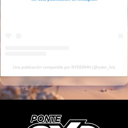
Una publicación compartida por RYDERHN (@ryder_hn)