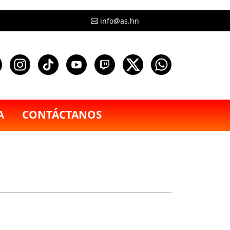
info@as.hn
A
CONTÁCTANOS