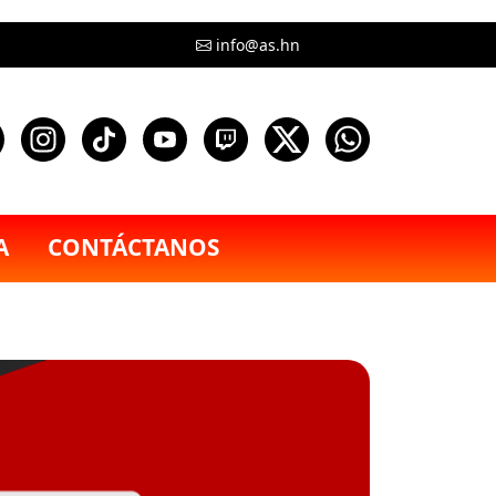
info@as.hn
A
CONTÁCTANOS