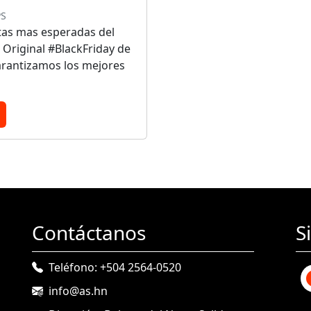
PS
rtas mas esperadas del
 Original #BlackFriday de
arantizamos los mejores
Contáctanos
S
Teléfono: +504 2564-0520
info@as.hn