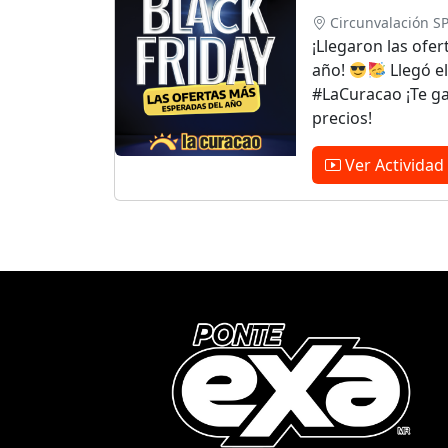
Circunvalación S
¡Llegaron las ofe
año!
Llegó el
#LaCuracao ¡Te g
precios!
Ver Actividad