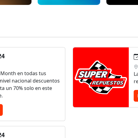
24
 Month en todas tus
L
nivel nacional descuentos
r
ta un 70% solo en este
e.
24